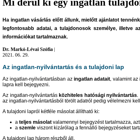
Mi derül ki egy ingatlan tulajdo
Ha ingatlan vásárlás előtt állunk, mielőtt ajánlatot tenn
legfontosabb adatai, a tulajdonosok személye, illetve 
információkat tartalmaznak.
Dr. Markó-Lévai Szófia
|
2021. 06. 29.
Az ingatlan-nyilvántartás és a tulajdoni lap
Az ingatlan-nyilvántartásban az
ingatlan adatait
, valamint a
lapra kell bejegyezni.
Az ingatlan-nyilvántartás
közhiteles hatósági nyilvántartás
.
az ingatlan-nyilvántartásból törölt adatról pedig vélelmezni kel
A tulajdoni lapról kétféle másolat állítható ki:
a
teljes másolat
valamennyi bejegyzést tartalmazza, azt i
a
szemle
viszont kizárólag a fennálló bejegyzéseket tart
A tulajdoni lap három részből áll.