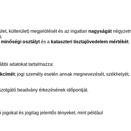
ület, külterület) megjelölését és az ingatlan
nagyságát
négyzetm
,
a
minőségi osztályt
és a
kataszteri tisztajövedelem mértékét
.
lábbi adatokat tartalmazza:
akcímét
; jogi személy esetén annak megnevezését, székhelyét,
,
 szolgáló beadvány érkezésének időpontját.
ó jogokat és jogilag jelentős tényeket, mint például