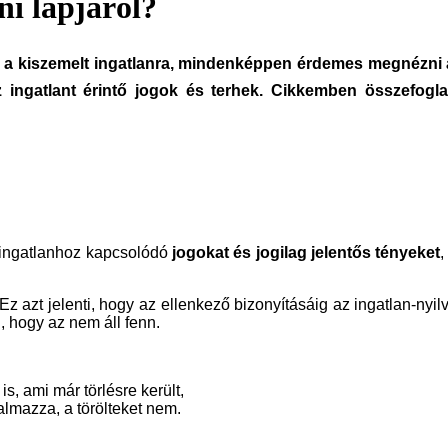
ni lapjáról?
énk a kiszemelt ingatlanra, mindenképpen érdemes megnézni az
az ingatlant érintő jogok és terhek. Cikkemben összefogl
z ingatlanhoz kapcsolódó
jogokat és jogilag jelentős tényeket
,
 Ez azt jelenti, hogy az ellenkező bizonyításáig az ingatlan-nyil
l, hogy az nem áll fenn.
s, ami már törlésre került,
almazza, a törölteket nem.