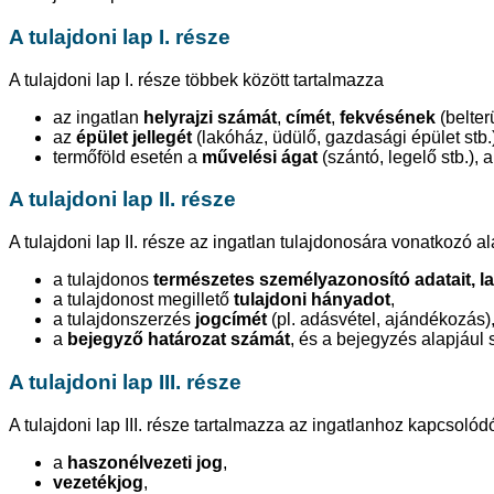
A tulajdoni lap I. része
A tulajdoni lap I. része többek között tartalmazza
az ingatlan
helyrajzi számát
,
címét
,
fekvésének
(belter
az
épület jellegét
(lakóház, üdülő, gazdasági épület stb.)
termőföld esetén a
művelési ágat
(szántó, legelő stb.), 
A tulajdoni lap II. része
A tulajdoni lap II. része az ingatlan tulajdonosára vonatkozó a
a tulajdonos
természetes személyazonosító adatait, l
a tulajdonost megillető
tulajdoni hányadot
,
a tulajdonszerzés
jogcímét
(pl. adásvétel, ajándékozás)
a
bejegyző határozat számát
, és a bejegyzés alapjául
A tulajdoni lap III. része
A tulajdoni lap III. része tartalmazza az ingatlanhoz kapcsolód
a
haszonélvezeti jog
,
vezetékjog
,