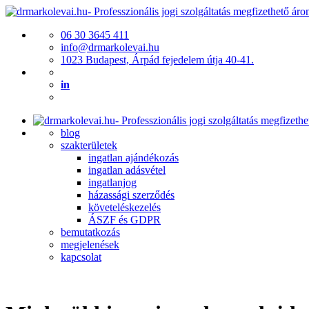
06 30 3645 411
info@drmarkolevai.hu
1023 Budapest, Árpád fejedelem útja 40-41.
in
blog
szakterületek
ingatlan ajándékozás
ingatlan adásvétel
ingatlanjog
házassági szerződés
követeléskezelés
ÁSZF és GDPR
bemutatkozás
megjelenések
kapcsolat