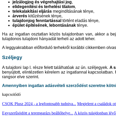
jelzálogjog és végrehajtási jog
,
elidegenítési és terhelési tilalom
,
telekalakítási eljárás
megindításának ténye,
árverés
kitűzésének ténye,
tulajdonjog fenntartással
történt eladás ténye,
épület építésének, lebontásának
ténye.
Ha az ingatlan osztatlan közös tulajdonban van, akkor a bej
tulajdonos tulajdoni hányadát terheli az adott teher.
A leggyakrabban előforduló terhekről korábbi cikkemben olv
Széljegy
A tulajdoni lap I. része felett találhatóak az ún. széljegyek.
A s
benyújtott, elintézetlen kérelem az ingatlannal kapcsolatban.
rangsor elve szerint.
Amennyiben ingatlan adásvételi szerződést szeretne kötn
kapcsolódó
CSOK Plusz 2024 - a legfontosabb tudniva...
Megjelent a családok o
Egyszerűsödött a teremgarázs beállóhelye...
A közös tulajdonban lévő 