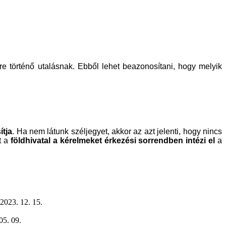
re történő utalásnak. Ebből lehet beazonosítani, hogy melyik
ítja
. Ha nem látunk széljegyet, akkor az azt jelenti, hogy nincs
t a
földhivatal a kérelmeket érkezési sorrendben intézi el
a
2023. 12. 15.
05. 09.