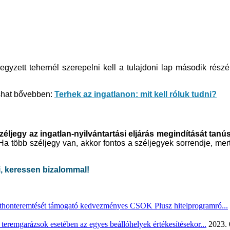
egyzett tehernél szerepelni kell a tulajdoni lap második részé
ashat bővebben:
Terhek az ingatlanon: mit kell róluk tudni?
zéljegy az ingatlan-nyilvántartási eljárás megindítását tanús
 Ha több széljegy van, akkor fontos a széljegyek sorrendje, mer
i, keressen bizalommal!
tthonteremtését támogató kedvezményes CSOK Plusz hitelprogramró...
teremgarázsok esetében az egyes beállóhelyek értékesítésekor...
2023. 